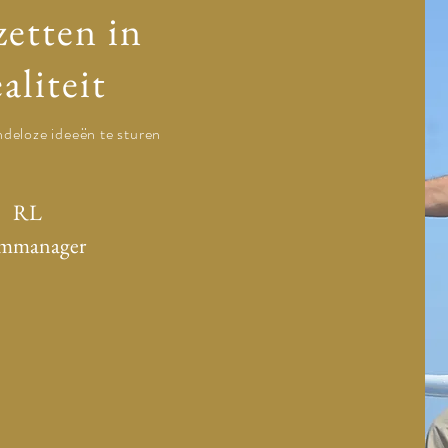
etten in
ealiteit
ndeloze ideeën te sturen
RL
mmanager