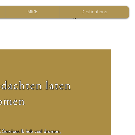
MICE
Destinations
dachten laten
komen
 Services Ik heb veel dromen,