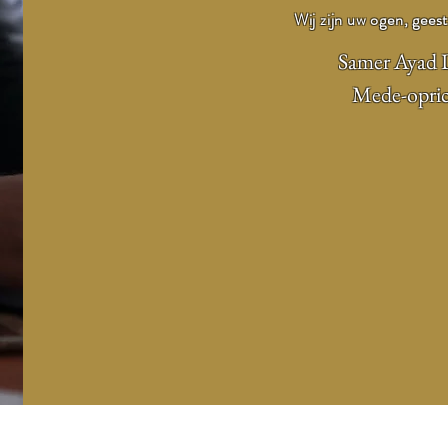
Wij zijn uw ogen, gees
Samer Ayad 
Mede-opric