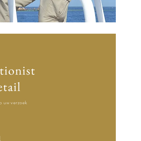
Egypte MICE DMC Planner in Egypte MICE DMC Organizer MICE DMC Planner
tionist
etail
p uw verzoek
d