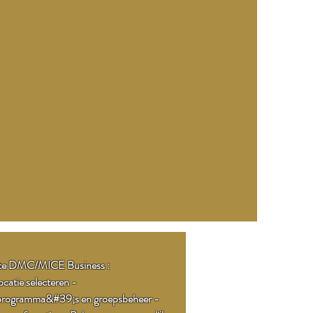
te DMC/MICE Business :
catie selecteren -
eprogramma&#39;s en groepsbeheer -