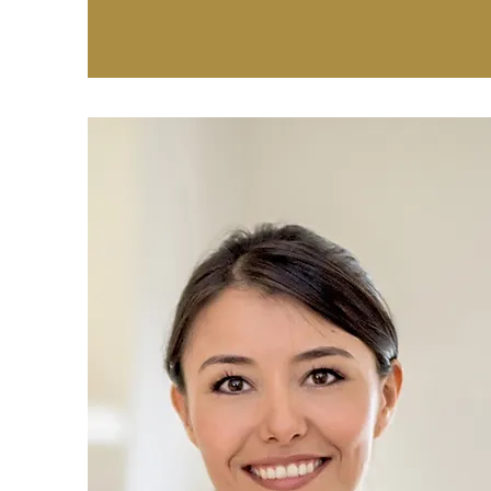
Egypte Reisexpert Egypte MICE Expert Egypte Evenementen Expert Egypte Tours Expert Eg