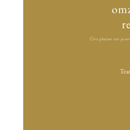
omz
r
Ons plezier om je ei
Tea