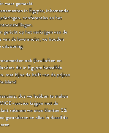
eën waar gemaakt
evenementen in Egypte, inkomende
gaderingen, conferenties en het
entoonstellingen.
 gericht op het verkrijgen van de
ijs van de leverancier, we houden
e uitvoering.
venementen ook (bruiloften en
landers die in Egypte hetzelfde
en, met bijna de helft van de prijzen
huisland
ranciers, dus we hebben te maken
 MICE-service krijgen met de
lant rekenen we onze klanten 5%
ce garanderen en alles in dezelfde
eheren