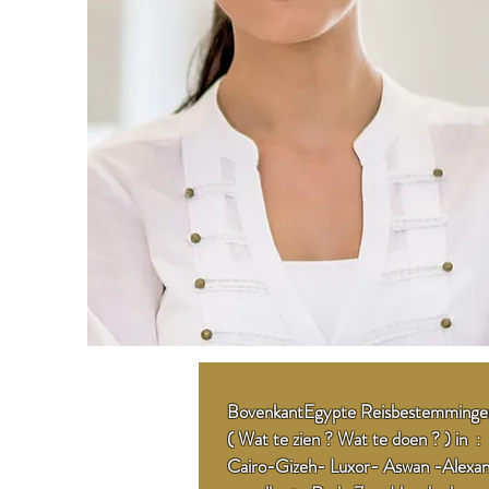
Bovenkant
Egypte Reisbestemminge
( Wat te zien ? Wat te doen ? ) in :
Cairo
-
Gizeh
-
Luxor
- Asw
a
n -
Alexan