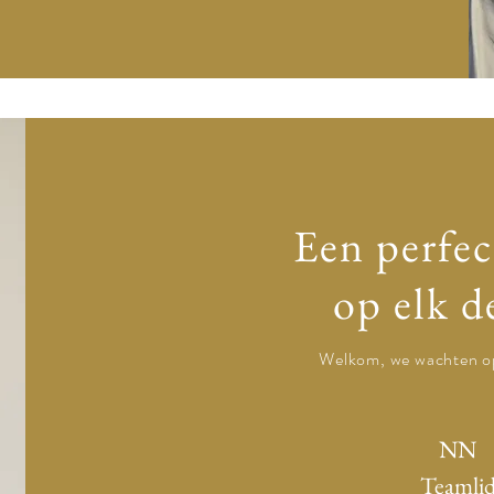
ypte DMC Expert DMC MICE Expert DMC DMC in Egypte DMC Planner in Egypte DMC Planning in Egypte MICE DMC Planning in 
Over ons- Incentivesegypt
Een perfec
op elk d
Welkom, we wachten o
NN
Teamli