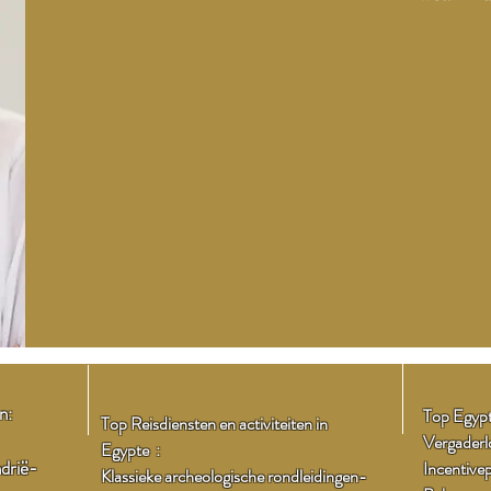
n:
Top Egyp
Top Reisdiensten en activiteiten in
Vergaderlo
Egypte :
drië
-
Incentiv
Klassieke archeologische rondleidingen
-