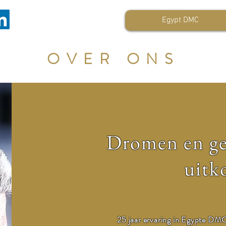
Egypt DMC
OVER ONS
Dromen en ge
uit
25 jaar ervaring in Egypte DMC