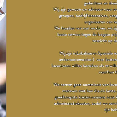
gedachten en ide
Wij zijn gewoon uw adviseur voor 
groepen, bedrijfsincentives, ver
organiseren van t
We houden van wat we doen, we zijn
beste service tegen de laagste pr
toezicht op d
Wij zijn in
Lokaliseren
Speciale e
andere
ceremonies )
voor buiten
luxeniveau willen bereiken als ze will
voor
hun
t
We nemen geen commissie van leve
met
even
met hen die de beste
goedkoopste kosten namens onze k
administratiekosten, zodat we servi
tijd b