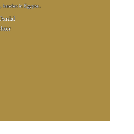
t, handen in Egypte .
Danial
hter